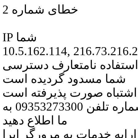
خطای شماره 2
IP شما
10.5.162.114, 216.73.216.
 استفاده نامتعارف دسترسی
شما مسدود گردیده است
ه اشتباه صورت پذیرفته است
مراتب این مسئله را از طریق شماره تلفن 09353273300 به
ما اطلاع دهید
رایه خدمات به مرورگر اپرا