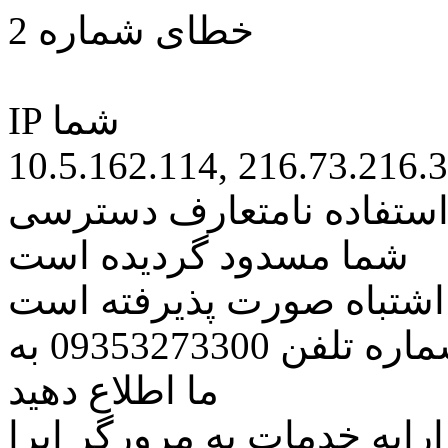
خطای شماره 2
IP شما
10.5.162.114, 216.73.216.
 استفاده نامتعارف دسترسی
شما مسدود گردیده است
ه اشتباه صورت پذیرفته است
مراتب این مسئله را از طریق شماره تلفن 09353273300 به
ما اطلاع دهید
رایه خدمات به مرورگر اپرا